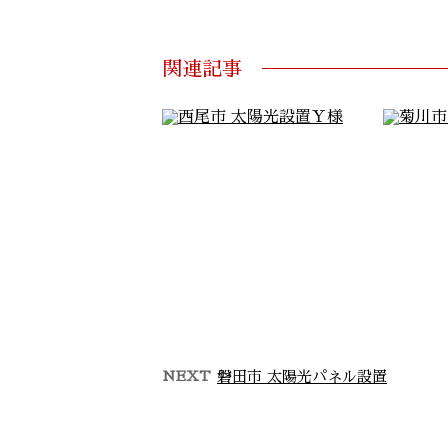
関連記事
NEXT
磐田市 太陽光パネル設置
西尾市 太陽光設置Ｙ様
菊
本日、西尾市のＹ様のお宅に設
今日は