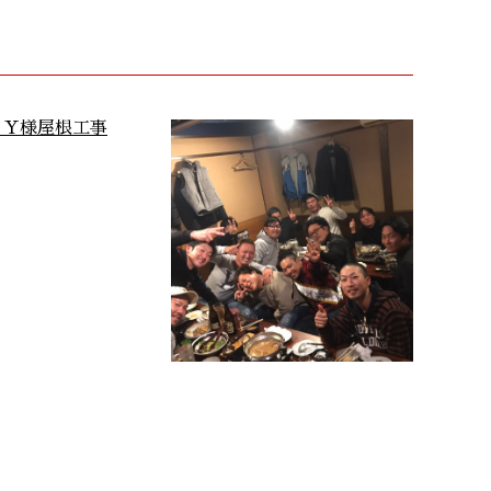
川市 Y様屋根工事
令和元年 忘年会
菊川市Y様のお宅に設置
昨日は令和初の忘年会を行いま